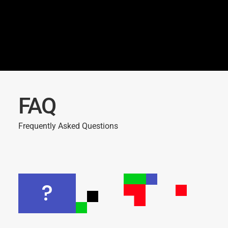
Dapatkan Penawaran Harga
yang Terbaik
Ayo konsultasikan kebutuhan acara Anda
dengan tim kami sekarang.
FAQ
Frequently Asked Questions